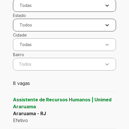
Todas
Estado
Todos
Cidade
Todas
Bairro
Todos
8 vagas encontradas para 0 filtros aplicados
8 vagas
Assistente de Recursos Humanos | Unimed
Araruama
Araruama - RJ
Efetivo